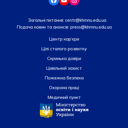
Загальні питання:
centr@khmnu.edu.ua
Подача новин та анонсів:
press@khmnu.edu.ua
Центр кар’єри
Цілі сталого розвитку
Скринька довiри
Цивільний захист
Пожежна безпека
Охорона праці
Медичний пункт