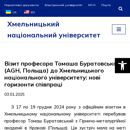
Нормативні документи
Електронний університет
МСН
Пошта
UK
EN
Перейти
Хмельницький
до
вмісту
національний університет
Відкри
Візит професора Томаша Буратовського
(AGH, Польща) до Хмельницького
національного університету: нові
горизонти співпраці
03.01.2025
З 17 по 19 грудня 2024 року з офіційним візитом в
Хмельницькому національному університеті перебував
професор Томаш Буратовський з Гірничо-металургійної
академії в Кракові (Польща). Ця зустріч мала на меті