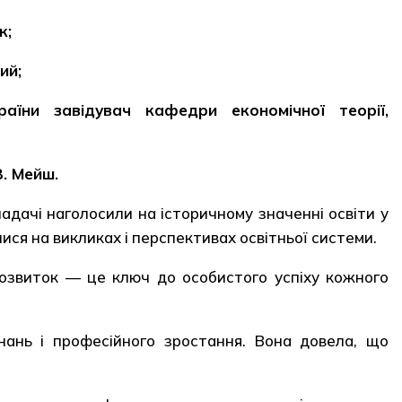
к;
ий;
аїни завідувач кафедри економічної теорії,
В. Мейш.
ладачі наголосили на історичному значенні освіти у
ися на викликах і перспективах освітньої системи.
розвиток — це ключ до особистого успіху кожного
ань і професійного зростання. Вона довела, що