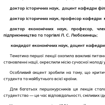
доктор історичних наук, доцент кафедри філос
доктор історичних наук, професор кафедри між
доктор економічних наук, професор, член
підприємництва та торгівлі Л. С. Любохинець;
кандидат економічних наук, доцент кафедри ек
Тематика першої лекції охопила важливі питання
становленні нації, окреслили місію сучасної молоді
Особливий акцент зробили на тому, що критич
студента та майбутнього всієї країни.
Для багатьох першокурсників ця лекція стал
студентство — це час відповідальності, сміливих іде