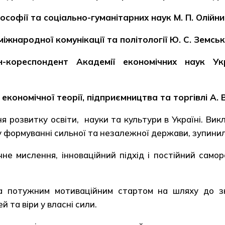
офії та соціально-гуманітарних наук М. П. Олійни
народної комунікації та політології Ю. С. Земськ
-кореспондент Академії економічних наук Укр
ономічної теорії, підприємництва та торгівлі А. 
 розвитку освіти, науки та культури в Україні. Вик
 у формуванні сильної та незалежної держави, зупинил
не мислення, інноваційний підхід і постійний само
а потужним мотиваційним стартом на шляху до зн
й та віри у власні сили.