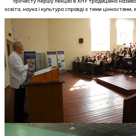
Урочисту першу лекцію в ХНУ традиційно називаю
освіта, наука і культура справді є тими цінностями,