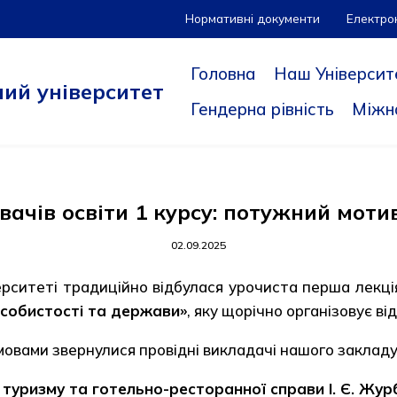
Нормативні документи
Електро
Головна
Наш Університ
ий університет
Гендерна рівність
Міжн
вачів освіти 1 курсу: потужний моти
02.09.2025
рситеті традиційно відбулася урочиста перша лекція 
 особистості та держави»
, яку щорічно організовує в
мовами звернулися провідні викладачі нашого закладу
уризму та готельно-ресторанної справи І. Є. Жур