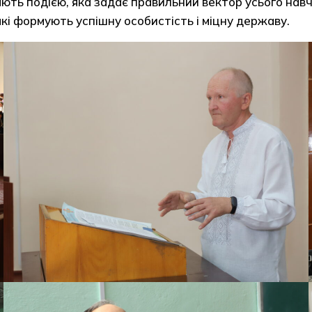
ть подією, яка задає правильний вектор усього навча
 які формують успішну особистість і міцну державу.