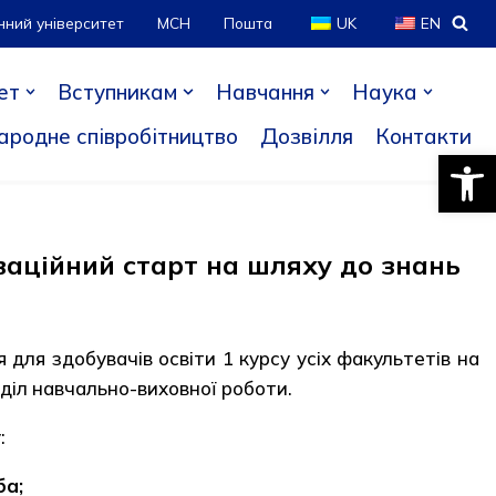
нний університет
МСН
Пошта
UK
EN
ет
Вступникам
Навчання
Наука
ародне співробітництво
Дозвілля
Контакти
Відкри
ваційний старт на шляху до знань
для здобувачів освіти 1 курсу усіх факультетів на
ідділ навчально-виховної роботи.
:
ба;