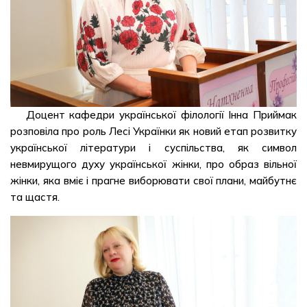
Доцент кафедри української філології Інна Приймак
розповіла про роль Лесі Українки як новий етап розвитку
української літератури і суспільства, як символ
невмирущого духу української жінки, про образ вільної
жінки, яка вміє і прагне виборювати свої плани, майбутнє
та щастя.