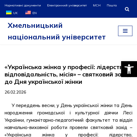
Нормативні документи
Електронний університет
МСН
Пошта
UK
EN
Перейти
Хмельницький
до
вмісту
національний університет
Відкри
«Українська жінка у професії: лідерство,
відповідальність, місія» – святковий захід
до Дня української жінки
26.02.2026
У переддень весни, у День української жінки та День
народження громадської і культурної діячки Лесі
Українки, гуманітарно-педагогічний факультет та відділ
навчально-виховної роботи провели святковий захід –
«Українська жінка у професії: лідерство,