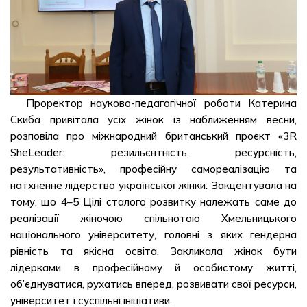
Проректор науково-педагогічної роботи Катерина
Скиба привітала усіх жінок із наближенням весни,
розповіла про міжнародний британський проєкт «3R
SheLeader: резильєнтність, ресурсність,
результативність», професійну самореалізацію та
натхненне лідерство української жінки. Закцентувала на
тому, що 4–5 Цілі сталого розвитку належать саме до
реалізації жіночою спільнотою Хмельницького
національного університету, головні з яких гендерна
рівність та якісна освіта. Закликала жінок бути
лідерками в професійному й особистому житті,
об’єднуватися, рухатись вперед, розвивати свої ресурси,
університет і суспільні ініціативи.