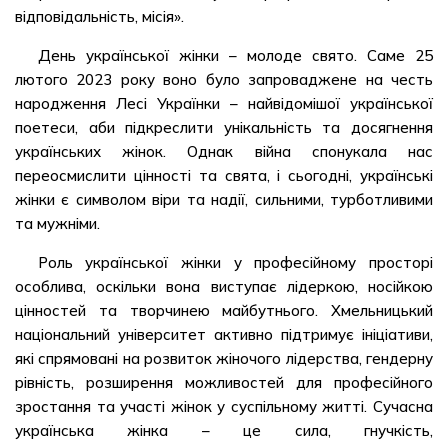
відповідальність, місія».
День української жінки – молоде свято. Саме 25
лютого 2023 року воно було запроваджене на честь
народження Лесі Українки – найвідомішої української
поетеси, аби підкреслити унікальність та досягнення
українських жінок. Однак війна спонукала нас
переосмислити цінності та свята, і сьогодні, українські
жінки є символом віри та надії, сильними, турботливими
та мужніми.
Роль української жінки у професійному просторі
особлива, оскільки вона виступає лідеркою, носійкою
цінностей та творчинею майбутнього. Хмельницький
національний університет активно підтримує ініціативи,
які спрямовані на розвиток жіночого лідерства, гендерну
рівність, розширення можливостей для професійного
зростання та участі жінок у суспільному житті. Сучасна
українська жінка – це сила, гнучкість,