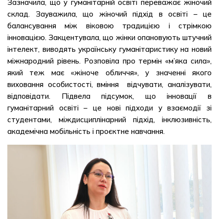
Зазначила, що у гуманітарній освіті переважає жіночий
склад. Зауважила, що жіночий підхід в освіті – це
балансування між віковою традицією і стрімкою
інновацією. Закцентувала, що жінки опановують штучний
інтелект, виводять українську гуманітаристику на новий
міжнародний рівень. Розповіла про термін «м’яка сила»,
який теж має «жіноче обличчя», у значенні якого
виховання особистості, вміння відчувати, аналізувати,
відповідати. Підвела підсумок, що інновації в
гуманітарний освіті – це нові підходи у взаємодії зі
студентами, міждисциплінарний підхід, інклюзивність,
академічна мобільність і проєктне навчання.