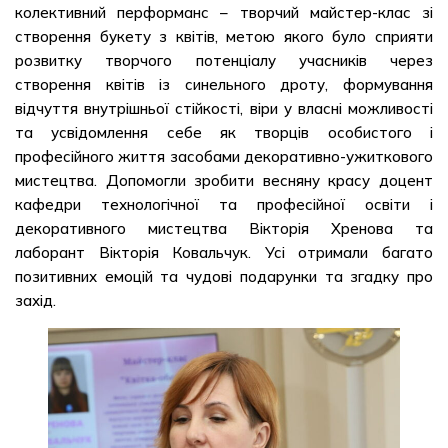
колективний перформанс – творчий майстер-клас зі
створення букету з квітів, метою якого було сприяти
розвитку творчого потенціалу учасників через
створення квітів із синельного дроту, формування
відчуття внутрішньої стійкості, віри у власні можливості
та усвідомлення себе як творців особистого і
професійного життя засобами декоративно-ужиткового
мистецтва. Допомогли зробити весняну красу доцент
кафедри технологічної та професійної освіти і
декоративного мистецтва Вікторія Хренова та
лаборант Вікторія Ковальчук. Усі отримали багато
позитивних емоцій та чудові подарунки та згадку про
захід.