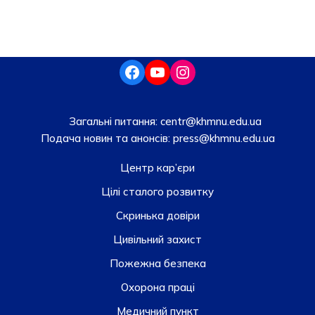
Загальні питання:
centr@khmnu.edu.ua
Подача новин та анонсів:
press@khmnu.edu.ua
Центр кар’єри
Цілі сталого розвитку
Скринька довiри
Цивільний захист
Пожежна безпека
Охорона праці
Медичний пункт