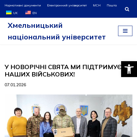
Нормативні документи
Електронний університет
МСН
Пошта
UK
EN
Перейти
Хмельницький
до
вмісту
національний університет
Відкри
У НОВОРІЧНІ СВЯТА МИ ПІДТРИМУЄМО
НАШИХ ВІЙСЬКОВИХ!
07.01.2026