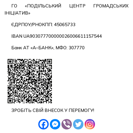
ГО «ПОДІЛЬСЬКИЙ ЦЕНТР ГРОМАДСЬКИХ
ІНІЦІАТИВ»
ЄДРПОУ/РНОКПП: 45065733
IBAN UA903077700000026006611157544
Банк АТ «А–БАНК», МФО: 307770
ЗРОБІТЬ СВІЙ ВНЕСОК У ПЕРЕМОГУ!