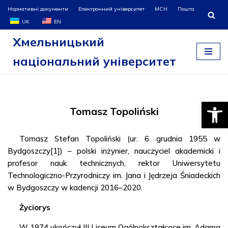
Нормативні документи
Електронний університет
МСН
Пошта
UK
EN
Перейти
Хмельницький
до
вмісту
національний університет
Відкри
Tomasz Topoliński
Tomasz Stefan Topoliński (ur. 6 grudnia 1955 w
Bydgoszczy[1]) – polski inżynier, nauczyciel akademicki i
profesor nauk technicznych, rektor Uniwersytetu
Technologiczno-Przyrodniczy im. Jana i Jędrzeja Śniadeckich
w Bydgoszczy w kadencji 2016–2020.
Życiorys
W 1974 ukończył III Liceum Ogólnokształcące im. Adama