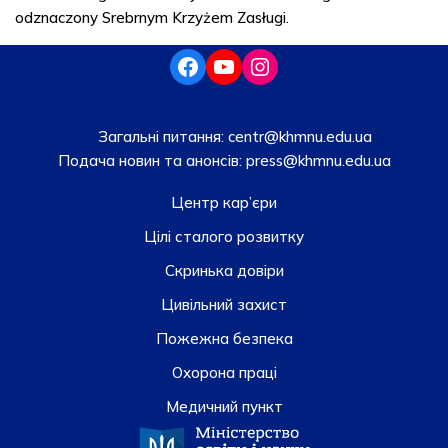
odznaczony Srebrnym Krzyżem Zasługi.
Загальні питання:
centr@khmnu.edu.ua
Подача новин та анонсів:
press@khmnu.edu.ua
Центр кар’єри
Цілі сталого розвитку
Скринька довiри
Цивільний захист
Пожежна безпека
Охорона праці
Медичний пункт