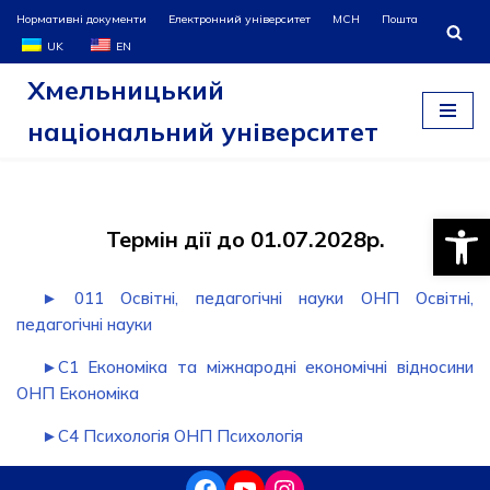
Нормативні документи
Електронний університет
МСН
Пошта
UK
EN
Перейти
Хмельницький
до
вмісту
національний університет
Відкри
Термін дії до 01.07.2028р.
► 011 Освітні, педагогічні науки ОНП Освітні,
педагогічні науки
►C1 Економіка та міжнародні економічні відносини
ОНП Економіка
►C4 Психологія ОНП Психологія