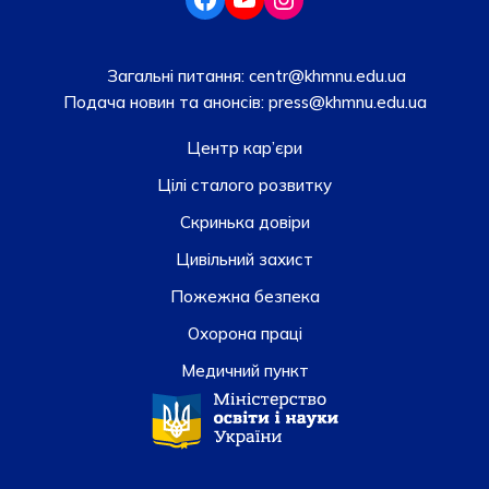
Загальні питання:
centr@khmnu.edu.ua
Подача новин та анонсів:
press@khmnu.edu.ua
Центр кар’єри
Цілі сталого розвитку
Скринька довiри
Цивільний захист
Пожежна безпека
Охорона праці
Медичний пункт