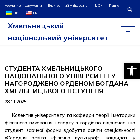
Нормативні документи
Електронний університет
МСН
Пошта
UK
EN
Перейти
Хмельницький
до
вмісту
національний університет
Відкри
СТУДЕНТА ХМЕЛЬНИЦЬКОГО
НАЦІОНАЛЬНОГО УНІВЕРСИТЕТУ
НАГОРОДЖЕНО ОРДЕНОМ БОГДАНА
ХМЕЛЬНИЦЬКОГО ІІ СТУПЕНЯ
28.11.2025
Колектив університету та кафедри теорії і методики
фізичного виховання і спорту з гордістю відзначає, що
студент заочної форми здобуття освіти спеціальності
«Середня освіта (фізична культура)», кандидат у