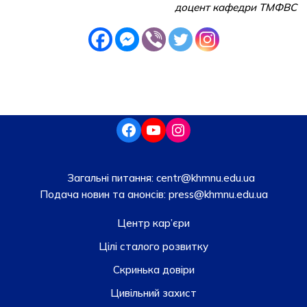
доцент кафедри ТМФВС
Загальні питання:
centr@khmnu.edu.ua
Подача новин та анонсів:
press@khmnu.edu.ua
Центр кар’єри
Цілі сталого розвитку
Скринька довiри
Цивільний захист