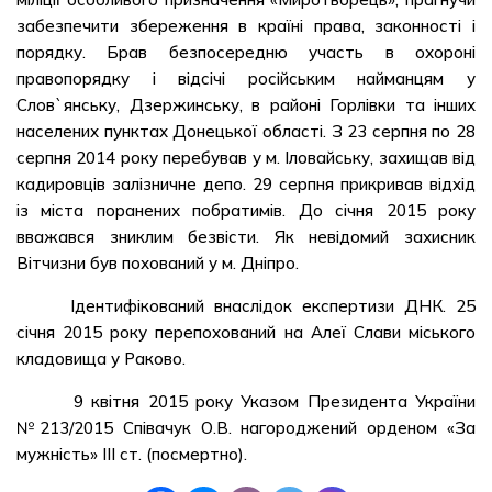
забезпечити збереження в країні права, законності і
порядку. Брав безпосередню участь в охороні
правопорядку і відсічі російським найманцям у
Слов`янську, Дзержинську, в районі Горлівки та інших
населених пунктах Донецької області. З 23 серпня по 28
серпня 2014 року перебував у м. Іловайську, захищав від
кадировців залізничне депо. 29 серпня прикривав відхід
із міста поранених побратимів. До січня 2015 року
вважався зниклим безвісти. Як невідомий захисник
Вітчизни був похований у м. Дніпро.
Ідентифікований внаслідок експертизи ДНК. 25
січня 2015 року перепохований на Алеї Слави міського
кладовища у Раково.
9 квітня 2015 року Указом Президента України
№213/2015 Співачук О.В. нагороджений орденом «За
мужність» ІІІ ст. (посмертно).