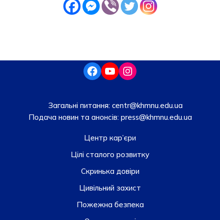
Загальні питання:
centr@khmnu.edu.ua
Подача новин та анонсів:
press@khmnu.edu.ua
Центр кар’єри
Цілі сталого розвитку
Скринька довiри
Цивільний захист
Пожежна безпека