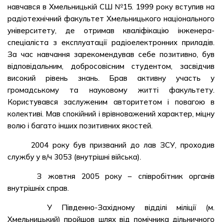
навчався в Хмельницькій СШ №15. 1999 року вступив на
радіотехнічний факультет Хмельницького національного
університету, де отримав кваліфікацію інженера-
спеціаліста з експлуатації радіоелектронних приладів.
За час навчання зарекомендував себе позитивно, був
відповідальним, добросовісним студентом, засвідчив
високий рівень знань. Брав активну участь у
громадському та науковому житті факультету.
Користувався заслуженим авторитетом і повагою в
колективі. Мав спокійний і врівноважений характер, міцну
волю і багато інших позитивних якостей.
2004 року був призваний до лав ЗСУ, проходив
службу у в/ч 3053 (внутрішні війська).
З жовтня 2005 року – співробітник органів
внутрішніх справ.
У Південно-Західному відділі міліції (м.
Хмельницький) пройшов шлях від помічника дільничного