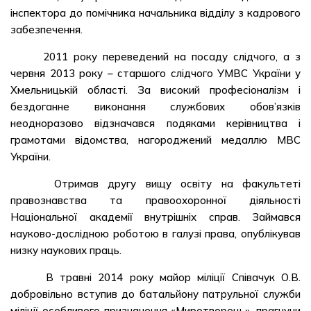
інспектора до помічника начальника відділу з кадрового
забезпечення.
2011 року переведений на посаду слідчого, а з
червня 2013 року – старшого слідчого УМВС України у
Хмельницькій області. За високий професіоналізм і
бездоганне виконання службових обов’язків
неодноразово відзначався подяками керівництва і
грамотами відомства, нагороджений медаллю МВС
України.
Отримав другу вищу освіту на факультеті
правознавства та правоохоронної діяльності
Національної академії внутрішніх справ. Займався
науково-дослідною роботою в галузі права, опублікував
низку наукових праць.
В травні 2014 року майор міліції Співачук О.В.
добровільно вступив до батальйону патрульної служби
міліції особливого призначення «Миротворець», прагнучи