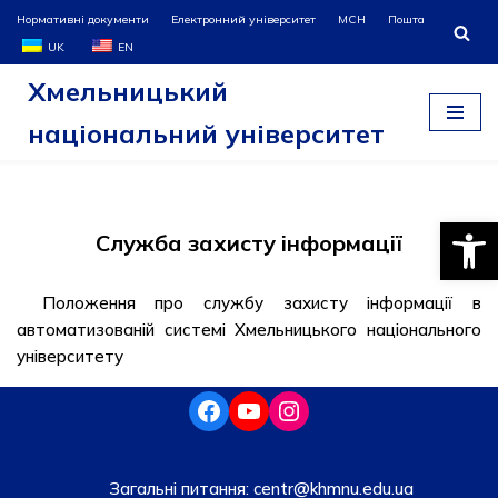
Нормативні документи
Електронний університет
МСН
Пошта
UK
EN
Перейти
Хмельницький
до
вмісту
національний університет
Відкри
Служба захисту інформації
Положення про службу захисту інформації в
автоматизованій системі Хмельницького національного
університету
Загальні питання:
centr@khmnu.edu.ua