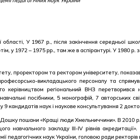
емії педагогічних наук України
 області, У 1967 р., після закінчення середньої шк
тім, у 1972 – 1975 рр., там же в аспірантурі. У 1980 
у, проректором та ректором університету, показав 
я професорсько-викладацького персоналу та спряму
його керівництвом регіональний ВНЗ перетворився 
 навчальні посібники, 5 монографій, 7 авторських с
 9 кандидатів наук і наукове консультування 2 доктор
 Дошку пошани «Кращі люди Хмельниччини». В 2010 р.
о навчального закладу ІІІ-ІV рівнів акредитації».
ії педагогічних наук України, головою ради ректорів