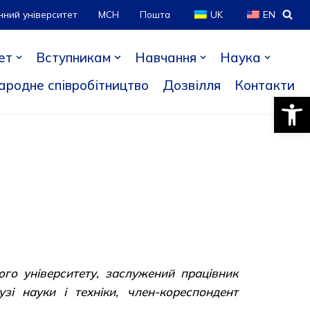
нний університет
МСН
Пошта
UK
EN
ет
Вступникам
Навчання
Наука
ародне співробітництво
Дозвілля
Контакти
Відкри
ного університету, заслужений працівник
зі науки і техніки, член-кореспондент