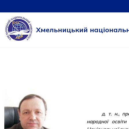
Перейти
до
Хмельницький національн
вмісту
д. т. н., 
народної освіти