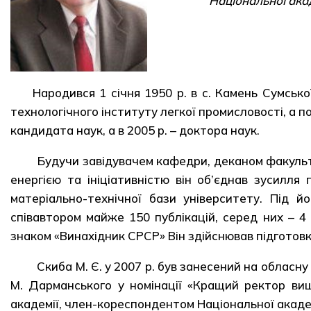
Національної акад
Народився 1 січня 1950 р. в с. Камень Сумської
технологічного інституту легкої промисловості, а по
кандидата наук, а в 2005 р. – доктора наук.
Будучи завідувачем кафедри, деканом факультет
енергією та ініціативністю він об’єднав зусилл
матеріально-технічної бази університету. Під 
співавтором майже 150 публікацій, серед них – 4
знаком «Винахідник СРСР» Він здійснював підготовку
Скиба М. Є. у 2007 р. був занесений на обласну
М. Дарманського у номінації «Кращий ректор вищог
академії, член-кореспондентом Національної академ