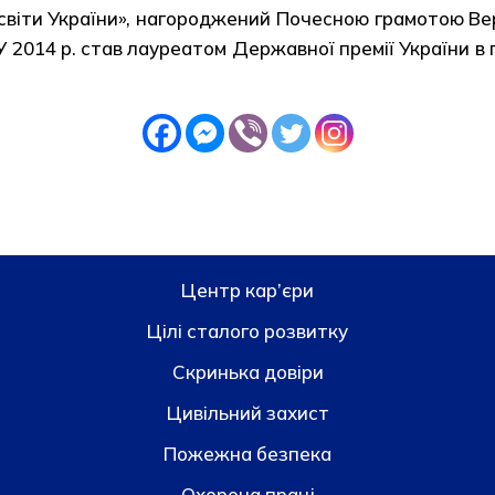
світи України», нагороджений Почесною грамотою Ве
. У 2014 р. став лауреатом Державної премії України в
Центр кар’єри
Цілі сталого розвитку
Скринька довiри
Цивільний захист
Пожежна безпека
Охорона праці