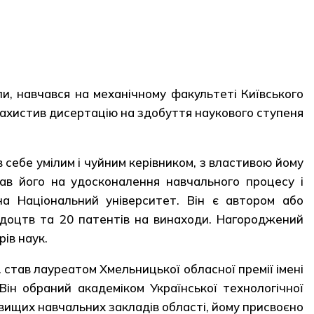
оли, навчався на механічному факультеті Київського
р. захистив дисертацію на здобуття наукового ступеня
себе умілим і чуйним керівником, з властивою йому
вав його на удосконалення навчального процесу і
на Національний університет. Він є автором або
відоцтв та 20 патентів на винаходи. Нагороджений
ів наук.
 став лауреатом Хмельницької обласної премії імені
 Він обраний академіком Української технологічної
 вищих навчальних закладів області, йому присвоєно