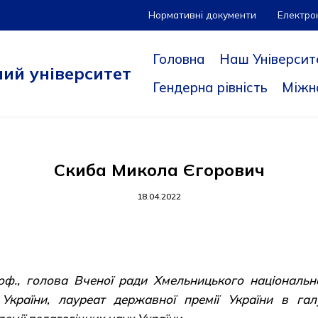
Нормативні документи
Електро
Головна
Наш Університ
ий університет
Гендерна рівність
Міжн
Скиба Микола Єгорович
18.04.2022
проф., голова Вченої ради Хмельницького національ
 України, лауреат державної премії України в галу