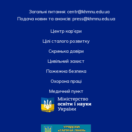
Загальні питання:
centr@khmnu.edu.ua
Подача новин та анонсів:
press@khmnu.edu.ua
Центр кар’єри
Цілі сталого розвитку
Скринька довiри
Цивільний захист
Пожежна безпека
Охорона праці
Медичний пункт