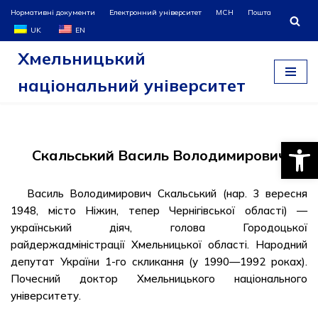
Нормативні документи
Електронний університет
МСН
Пошта
UK
EN
Перейти
Хмельницький
до
вмісту
національний університет
Відкри
Скальський Василь Володимирович
Василь Володимирович Скальський (нар. 3 вересня
1948, місто Ніжин, тепер Чернігівської області) —
український діяч, голова Городоцької
райдержадміністрації Хмельницької області. Народний
депутат України 1-го скликання (у 1990—1992 роках).
Почесний доктор Хмельницького національного
університету.