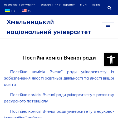
Нормативні документи
Електронний університет
МСН
Пошта
UK
EN
Перейти
Хмельницький
до
вмісту
національний університет
Відкри
Постійні комісії Вченої ради
Постійна комісія Вченої ради університету із
забезпечення якості освітньої діяльності та якості вищої
освіти
Постійна комісія Вченої ради університету з розвитку
ресурсного потенціалу
Постійна комісія Вченої ради університету з науково-
інноваційної роботи