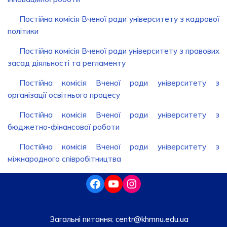
Постійна комісія Вченої ради університету з кадрової
політики
Постійна комісія Вченої ради університету з правових
засад діяльності та регламенту
Постійна комісія Вченої ради університету з
організації освітнього процесу
Постійна комісія Вченої ради університету з
бюджетно-фінансової роботи
Постійна комісія Вченої ради університету з
міжнародного співробітництва
Загальні питання:
centr@khmnu.edu.ua