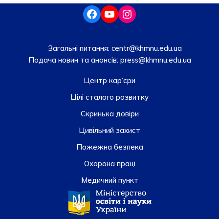
Загальні питання:
centr@khmnu.edu.ua
Подача новин та анонсів:
press@khmnu.edu.ua
Центр кар’єри
Цілі сталого розвитку
Скринька довiри
Цивільний захист
Пожежна безпека
Охорона праці
Медичний пункт