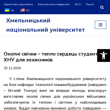
Нормативні документи
Електронний університет
МСН
Пошта
UK
EN
Перейти
Хмельницький
до
вмісту
національний університет
Відкри
Окопні свічки – тепло сердець студентів
ХНУ для захисників
25.11.2024
У стінах Хмельницького національного університету
на базі кафедри технології машинобудування (завідувач
– Віталій Ткачук) вже не вперше молодь власноруч
виготовляє окопні свічки для українських військових,
забезпечуючи їх теплом і світлом у найскладніших
умовах. Відділ навчально-виховної роботи (завідувач —