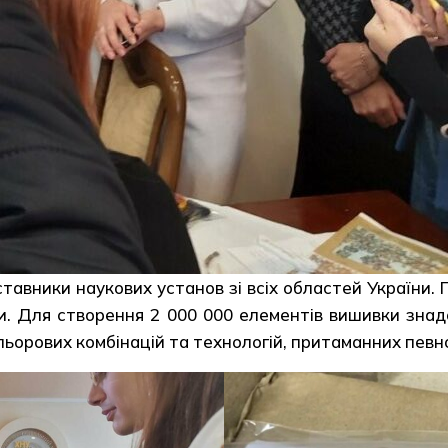
тавники наукових установ зі всіх областей України.
ни. Для створення 2 000 000 елементів вишивки зна
орових комбінацій та технологій, притаманних певно