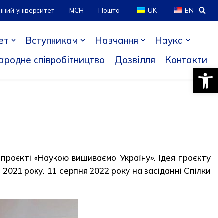
нний університет
МСН
Пошта
UK
EN
ет
Вступникам
Навчання
Наука
ародне співробітництво
Дозвілля
Контакти
Відкри
проєкті «Наукою вишиваємо Україну». Ідея проєкту
2021 року. 11 серпня 2022 року на засіданні Спілки