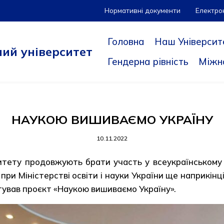
Нормативні документи
Електро
Головна
Наш Університ
ий університет
Гендерна рівність
Міжн
НАУКОЮ ВИШИВАЄМО УКРАЇНУ
10.11.2022
итету продовжують брати участь у всеукраїнському 
и Міністерстві освіти і науки України ще наприкінці 
тував проєкт «Наукою вишиваємо Україну».