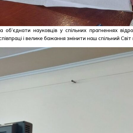
 об’єднати науковців у спільних прагненнях відр
півпраці і велике бажання змінити наш спільний Світ