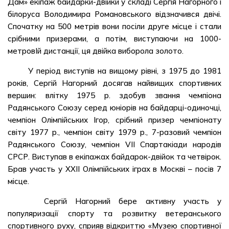
Дам» екіпаж байдарки-двійки у складі Сергія Нагорного і
білоруса Володимира Романовського відзначився двічі.
Спочатку на 500 метрів вони посіли друге місце і стали
срібними призерами, а потім, виступаючи на 1000-
метровІй дистанції, ця двійка виборола золото.
У період виступів на вищому рівні, з 1975 до 1981
років, Сергій Нагорний досягав найвищих спортивних
вершин: влітку 1975 р. здобув звання чемпіона
Радянського Союзу серед юніорів на байдарці-одиночці,
чемпіон Олімпійських Ігор, срібний призер чемпіонату
світу 1977 р., чемпіон світу 1979 р., 7-разовий чемпіон
Радянського Союзу, чемпіон VII Спартакіади народів
СРСР. Виступав в екіпажах байдарок-двійок та четвірок.
Брав участь у XXII Олімпійських іграх в Москві – посів 7
місце.
Сергій Нагорний бере активну участь у
популяризації спорту та розвитку ветеранського
спортивного руху, сприяв відкриттю «Музею спортивної