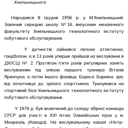
Хмельницького
Народився 8 грудня 1956 р. у М.Хмельницький.
Закінчив середню школу №16, випускник механічного
факультету Хмельницького технологічного інституту
побутового обслуговування.
У дитинстві займався легкою атлетикою,
гандболом, а в 13 років уперше прийшов на веслування в
ДЮСШ № 2. Протягом п’яти років регулярних занять
веслуванням під опікою першого тренера Віталія
Яремчука, а потім Іншого фахівця, Бориса Барміна, зріс
від початківця до зрілого спортсмена. Тренувався на
спортивній базі Хмельницького технологічного інституту
побутового обслуговування.
У 1976 р. був включений до складу збірної команди
СРСР для участі в XXI літніх Олімпійських іграх у м.
Монреаль (Канада). На веслувальному каналі «Нотр-