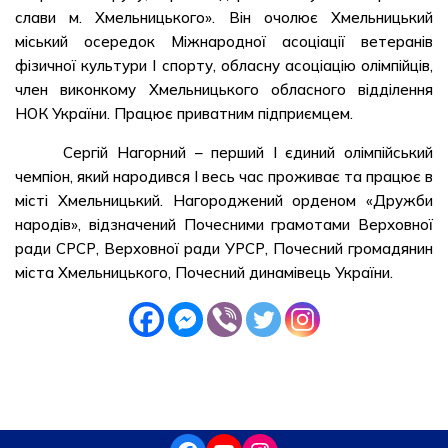
слави м. Хмельницького». Він очолює Хмельницький
міський осередок Міжнародної асоціації ветеранів
фізичної культури І спорту, обласну асоціацію олімпійців,
член виконкому Хмельницького обласного відділення
НОК України. Працює приватним підприємцем.
Сергій Нагорний – перший І єдиний олімпійський
чемпіон, який народився І весь час проживає та працює в
місті Хмельницький. Нагороджений орденом «Дружби
народів», відзначений Почесними грамотами Верховної
ради СРСР, Верховної ради УРСР, Почесний громадянин
міста Хмельницького, Почесний динамівець України.