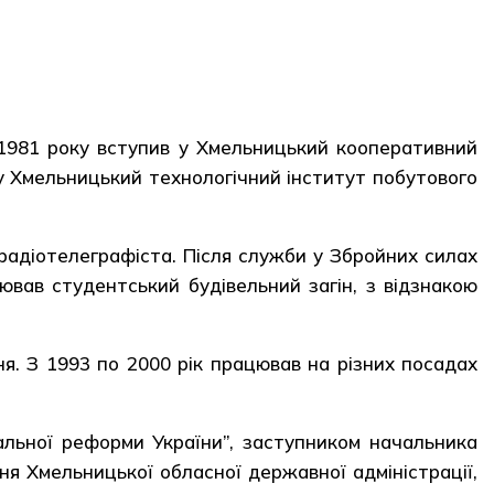
 1981 року вступив у Хмельницький кооперативний
в у Хмельницький технологічний інститут побутового
 радіотелеграфіста. Після служби у Збройних силах
лював студентський будівельний загін, з відзнакою
я. З 1993 по 2000 рік працював на різних посадах
ьної реформи України”, заступником начальника
я Хмельницької обласної державної адміністрації,