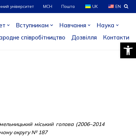
нний університет
МСН
Пошта
UK
EN
ет
Вступникам
Навчання
Наука
ародне співробітництво
Дозвілля
Контакти
Відкри
Хмельницький міський голова (2006–2014
рчому округу № 187