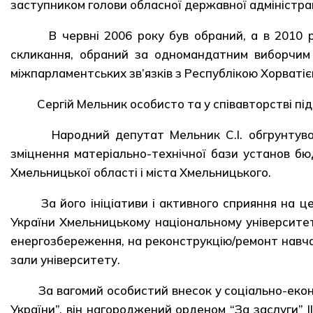
заступником голови обласної державної адміністраці
В червні 2006 року був обраний, а в 2010 ро
скликання, обраний за одномандатним виборчим
міжпарламентських зв’язків з Республікою Хорваті
Сергій Мельник особисто та у співавторстві підг
Народний депутат Мельник С.І. обгрунтував 
зміцнення матеріально-технічної бази установ бю
Хмельницької області і міста Хмельницького.
За його ініціативи і активного сприяння на це
України Хмельницькому національному університету
енергозбереження, на реконструкцію/ремонт навч
зали університету.
За вагомий особистий внесок у соціально-екон
України”, він нагороджений орденом “За заслуги” І