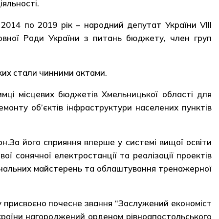
іяльності.
014 по 2019 рік – народний депутат України VІІІ
вної Ради України з питань бюджету, член груп
яких стали чинними актами.
мці місцевих бюджетів Хмельницької області для
емонту об’єктів інфраструктури населених пунктів
рн.За його сприяння вперше у системі вищої освіти
ої сонячної електростанції та реалізації проектів
вчальних майстерень та облаштування тренажерної
у присвоєно почесне звання “Заслужений економіст
і України нагороджений орденом рівноапостольського