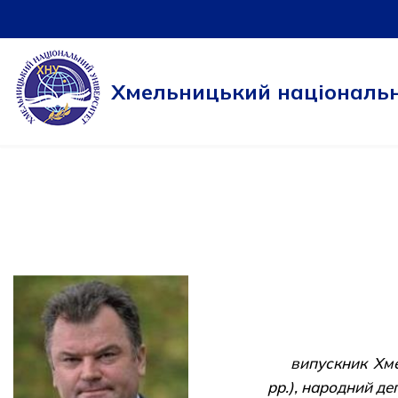
Перейти
до
Хмельницький національн
вмісту
випускник Хме
рр.), народний д