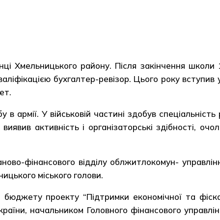
нці Хмельницького району. Після закінчення школи
кваліфікацією бухгалтер-ревізор. Цього року вступи
ет.
в армії. У військовій частині здобув спеціальність
виявив активність і організаторські здібності, очо
ово-фінансового відділу облжитлокомун- управлінн
ицького міського голови.
джету проекту “Підтримки економічної та фіскал
раїни, начальником Головного фінансового управлінн