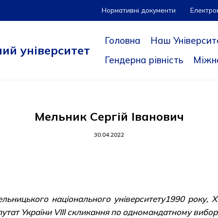
Нормативні документи
Електро
Головна
Наш Університ
ий університет
Гендерна рівність
Міжн
Мельник Сергій Іванович
30.04.2022
льницького національного університету1990 року, 
епутат України VІІІ скликання по одномандатному вибо