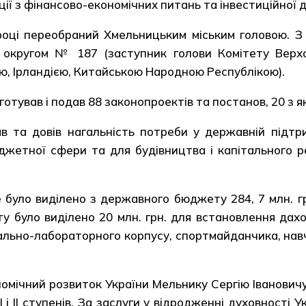
ї з фінансово-економічних питань та інвестиційної д
ці переобраний Хмельницьким міським головою. З 2
 округом № 187 (заступник голови Комітету Верхо
єю, Ірландією, Китайською Народною Республікою).
отував і подав 88 законопроектів та постанов, 20 з 
та довів нагальність потреби у державній підтри
джетної сфери та для будівництва і капітального р
 було виділено з державного бюджету 284, 7 млн. г
 було виділено 20 млн. грн. для встановлення дахов
ально-лабораторного корпусу, спортмайданчика, на
омічний розвиток України Мельнику Сергію Іванович
ІІ і ІІ ступенів. За заслуги у відродженні духовност