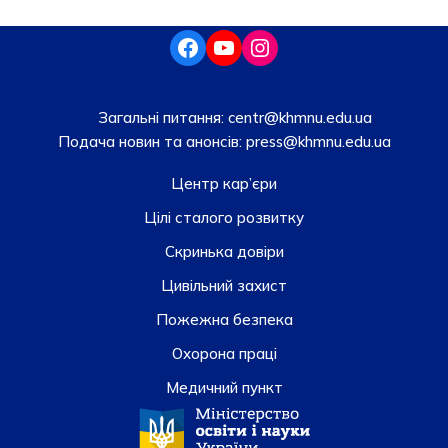
Загальні питання:
centr@khmnu.edu.ua
Подача новин та анонсів:
press@khmnu.edu.ua
Центр кар’єри
Цілі сталого розвитку
Скринька довiри
Цивільний захист
Пожежна безпека
Охорона праці
Медичний пункт