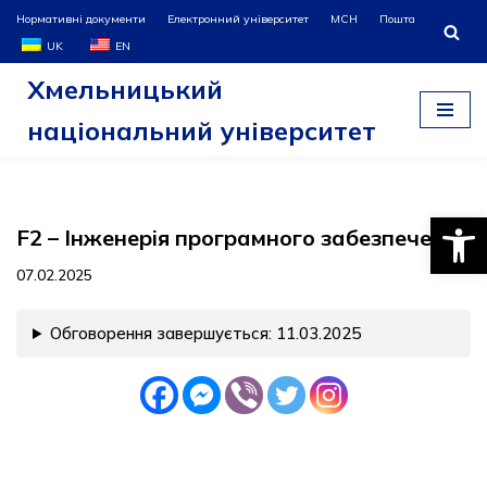
Нормативні документи
Електронний університет
МСН
Пошта
UK
EN
Перейти
Хмельницький
до
вмісту
національний університет
Відкри
F2 – Інженерія програмного забезпечення
07.02.2025
Обговорення завершується: 11.03.2025