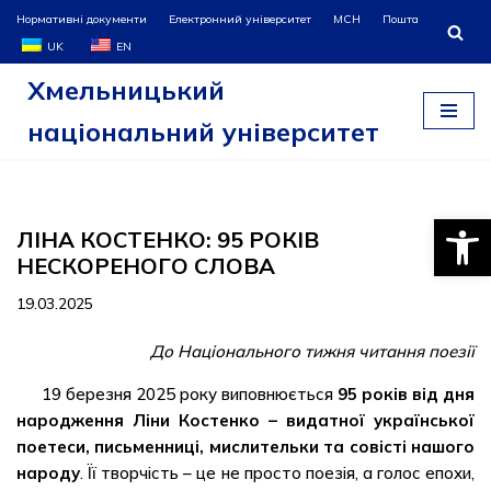
Нормативні документи
Електронний університет
МСН
Пошта
UK
EN
Перейти
Хмельницький
до
вмісту
національний університет
Відкри
ЛІНА КОСТЕНКО: 95 РОКІВ
НЕСКОРЕНОГО СЛОВА
19.03.2025
До Національного тижня читання поезії
19 березня 2025 року виповнюється
95 років від дня
народження Ліни Костенко – видатної української
поетеси, письменниці, мислительки та совісті нашого
народу
. Її творчість – це не просто поезія, а голос епохи,