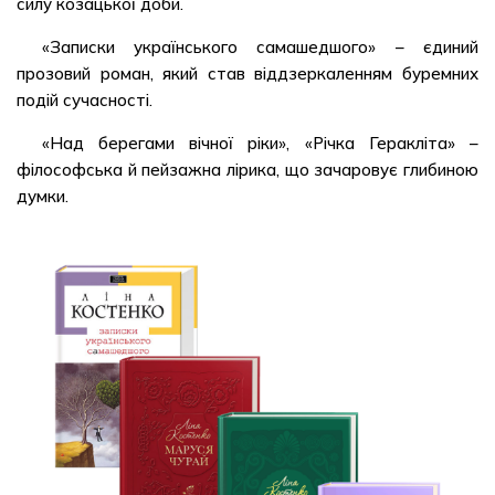
силу козацької доби.
«Записки українського самашедшого» – єдиний
прозовий роман, який став віддзеркаленням буремних
подій сучасності.
«Над берегами вічної ріки», «Річка Геракліта» –
філософська й пейзажна лірика, що зачаровує глибиною
думки.