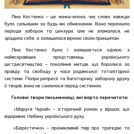
Ліна Костенко – це жінка-епоха, чиє слово завжди
було сильнішим за будь-які обмеження. Вона пережила
періоди заборон та цензури, але не зламалася, не
зрадила себе, а залишилася вірною своїм принципам.
Ліна Костенко була і залишається однією з
найяскравіших представниць українського
шістдесятництва – покоління митців, що боролися за
правду та свободу у часи радянської тоталітарної
системи. Попри репресії та багаторічну заборону друку
її творів, вона не схилилася перед системою.
Головні твори письменниці, які варто перечитати:
«Маруся Чурай» – історичний роман у віршах, що
відкриває глибину українського духу.
«Берестечко» – проникливий твір про трагедію та