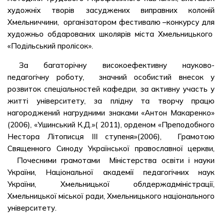
художніх творів засуджених виправних колоній
Хмельниччини, організатором фестивалю –конкурсу для
художньо обдарованих школярів міста Хмельницького
«Подільський пролісок».
За багаторічну високоефективну науково-
педагогічну роботу, значний особистий внесок у
розвиток спеціальностей кафедри, за активну участь у
житті університету, за плідну та творчу працю
нагороджений нагрудними знаками «Антон Макаренко»
(2006), «Ушинський К.Д.»( 2011), орденом «Преподобного
Нестора Літописця ІІІ ступеня»(2006), Грамотою
Священного Синоду Української православної церкви,
Почесними грамотами Міністерства освіти і науки
України, Національної академії педагогічних наук
України, Хмельницької облдержадміністрації,
Хмельницької міської ради, Хмельницького національного
університету.