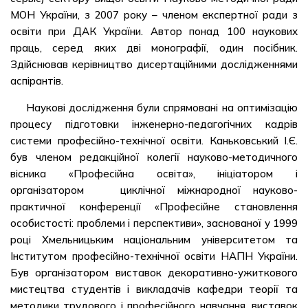
МОН України, з 2007 року – членом експертної ради з
освіти при ДАК України. Автор понад 100 наукових
праць, серед яких дві монографії, один посібник.
Здійснював керівництво дисертаційними дослідженнями
аспірантів.
Наукові дослідження були спрямовані на оптимізацію
процесу підготовки інженерно-педагогічних кадрів
системи професійно-технічної освіти. Каньковський І.Є.
був членом редакційної колегії науково-методичного
вісника «Професійна освіта», ініціатором і
організатором циклічної міжнародної науково-
практичної конференції «Професійне становлення
особистості: проблеми і перспективи», заснованої у 1999
році Хмельницьким національним університетом та
Інститутом професійно-технічної освіти НАПН України.
Був організатором виставок декоративно-ужиткового
мистецтва студентів і викладачів кафедри теорії та
методики трудового і професійного навчання, виставок