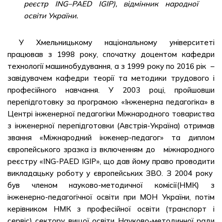
реєстр
ING
–
PAED
IGIP
), відмінник народної
освіти України.
У Хмельницькому національному університеті
працював з 1998 року, спочатку доцентом кафедри
технології машинобудування, а з 1999 року по 2016 рік –
завідувачем кафедри теорії та методики трудового і
професійного навчання. У 2003 році, пройшовши
перепідготовку за програмою «Інженерна педагогіка» в
Центрі інженерної педагогіки Міжнародного товариства
з інженерної перепідготовки (Австрія-Україна) отримав
звання «Міжнародний інженер-педагог» та диплом
європейського зразка із включенням до міжнародного
реєстру «ING-PAED IGIP», що дав йому право проводити
викладацьку роботу у європейських ЗВО. З 2004 року
був членом науково-методичної комісії(НМК) з
інженерно-педагогічної освіти при МОН України, потім
керівником НМК з професійної освіти (транспорт і
сервіс) сектору вищої освіти Науково-методичної ради