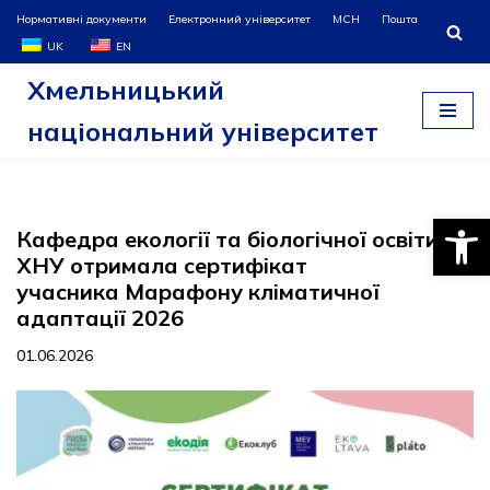
Нормативні документи
Електронний університет
МСН
Пошта
UK
EN
Перейти
Хмельницький
до
вмісту
національний університет
Відкри
Кафедра екології та біологічної освіти
ХНУ отримала сертифікат
учасника Марафону кліматичної
адаптації 2026
01.06.2026