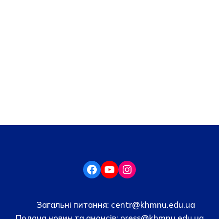
Загальні питання:
centr@khmnu.edu.ua
Подача новин та анонсів:
press@khmnu.edu.ua