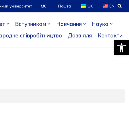
нний університет
МСН
Пошта
UK
EN
ет
Вступникам
Навчання
Наука
ародне співробітництво
Дозвілля
Контакти
Відкри