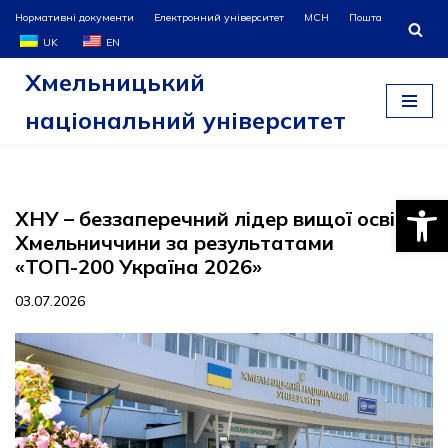
Нормативні документи
Електронний університет
МСН
Пошта
UK
EN
Перейти
Хмельницький
до
вмісту
національний університет
Відкри
ХНУ – беззаперечний лідер вищої освіти
Хмельниччини за результатами
«ТОП-200 Україна 2026»
03.07.2026