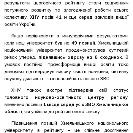
результати цьогорічного рейтингу стали свідченням
потужного розвитку та злагодженої роботи всього
колективу.
ХНУ посів 41 місце
серед закладів вищої
освіти України.
Якщо порівнювати з минулорічними результатами,
коли наш університет був на
49 позиції
, Хмельницький
національний університет продемонстрував суттєвий
ривок уперед,
піднявшись одразу на 8 сходинок
. В
умовах постійної трансформації вищої освіти така
динаміка підтверджує високу якість навчання, активну
наукову діяльність та інноваційність нашого ЗВО.
ХНУ також вкотре підтвердив свій статус
головного науково-освітнього центру регіону
,
впевнено посівши
1 місце серед усіх ЗВО Хмельницької
області
, які увійшли до рейтингового списку.
Підвищення позицій Хмельницького національного
університету в рейтингу – це спільне досягнення