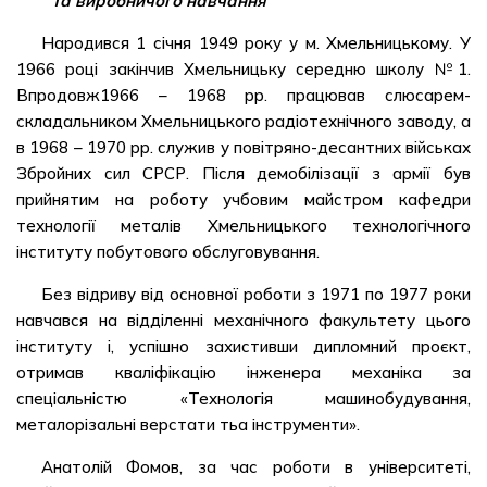
та виробничого навчання
Народився 1 січня 1949 року у м. Хмельницькому. У
1966 році закінчив Хмельницьку середню школу №1.
Впродовж1966 – 1968 рр. працював слюсарем-
складальником Хмельницького радіотехнічного заводу, а
в 1968 – 1970 рр. служив у повітряно-десантних військах
Збройних сил СРСР. Після демобілізації з армії був
прийнятим на роботу учбовим майстром кафедри
технології металів Хмельницького технологічного
інституту побутового обслуговування.
Без відриву від основної роботи з 1971 по 1977 роки
навчався на відділенні механічного факультету цього
інституту і, успішно захистивши дипломний проєкт,
отримав кваліфікацію інженера механіка за
спеціальністю «Технологія машинобудування,
металорізальні верстати тьа інструменти».
Анатолій Фомов, за час роботи в університеті,