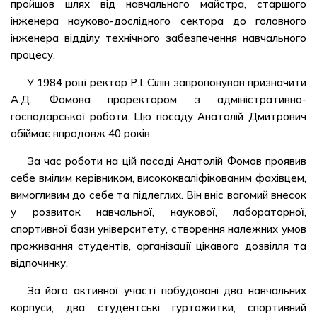
пройшов шлях від навчального майстра, старшого
інженера науково-дослідного сектора до головного
інженера відділу технічного забезпечення навчального
процесу.
У 1984 році ректор Р.І. Сілін запропонував призначити
А.Д. Фомова проректором з адміністративно-
господарської роботи. Цю посаду Анатолій Дмитрович
обіймає впродовж 40 років.
За час роботи на цій посаді Анатолій Фомов проявив
себе вмілим керівником, висококваліфікованим фахівцем,
вимогливим до себе та підлеглих. Він вніс вагомий внесок
у розвиток навчальної, наукової, лабораторної,
спортивної бази університету, створення належних умов
проживання студентів, організації цікавого дозвілля та
відпочинку.
За його активної участі побудовані два навчальних
корпуси, два студентські гуртожитки, спортивний