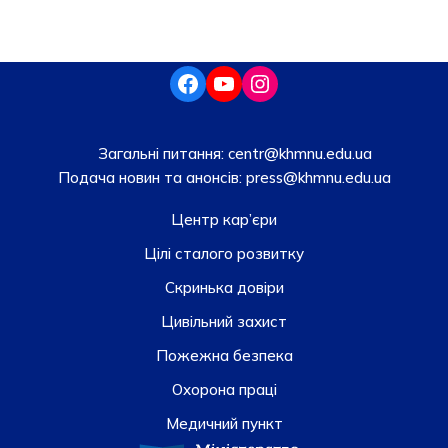
Загальні питання:
centr@khmnu.edu.ua
Подача новин та анонсів:
press@khmnu.edu.ua
Центр кар’єри
Цілі сталого розвитку
Скринька довiри
Цивільний захист
Пожежна безпека
Охорона праці
Медичний пункт