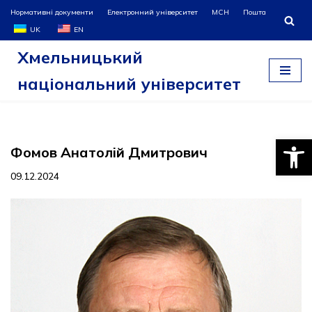
Нормативні документи
Електронний університет
МСН
Пошта
UK
EN
Перейти
Хмельницький
до
вмісту
національний університет
Відкри
Фомов Анатолій Дмитрович
09.12.2024