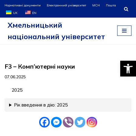
Нормативні документи
Електронний університет
МСН
Пошта
UK
EN
Перейти
Хмельницький
до
вмісту
національний університет
Відкри
F3 – Комп’ютерні науки
07.06.2025
2025
Рік введення в дію: 2025