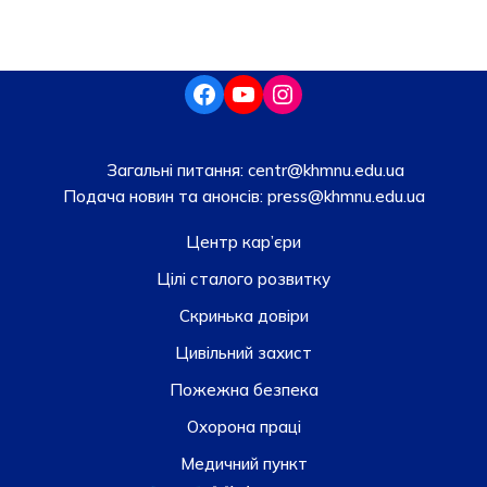
Загальні питання:
centr@khmnu.edu.ua
Подача новин та анонсів:
press@khmnu.edu.ua
Центр кар’єри
Цілі сталого розвитку
Скринька довiри
Цивільний захист
Пожежна безпека
Охорона праці
Медичний пункт