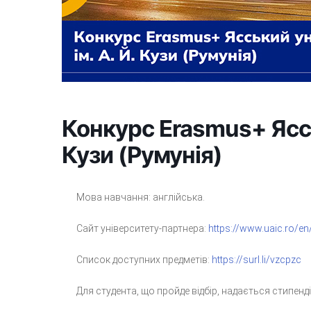
Конкурс Erasmus+ Яссь
Кузи (Румунія)
Мова навчання: англійська.
Сайт університету-партнера:
https://www.uaic.ro/en
Список доступних предметів:
https://surl.li/vzcpzc
Для студента, що пройде відбір, надається стипенд