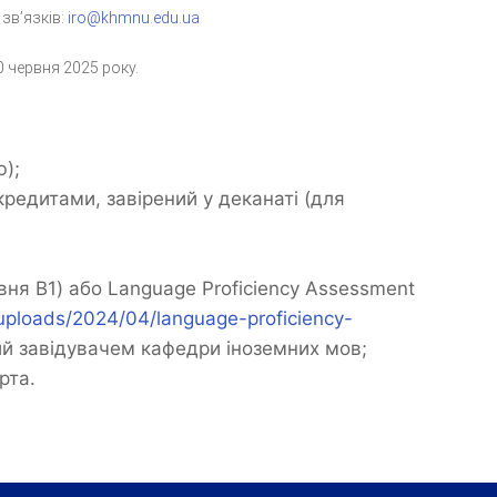
зв’язків:
iro@khmnu.edu.ua
0 червня 2025 року.
ю);
кредитами, завірений у деканаті (для
івня B1) або Language Proficiency Assessment
/uploads/2024/04/language-proficiency-
ий завідувачем кафедри іноземних мов;
рта.