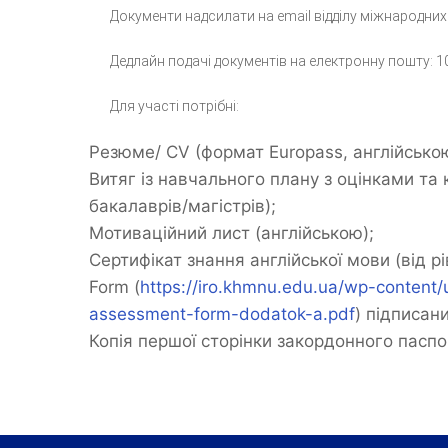
Документи надсилати на email відділу міжнародних 
Дедлайн подачі документів на електронну пошту: 1
Для участі потрібні:
Резюме/ CV (формат Europass, англійсько
Витяг із навчального плану з оцінками та 
бакалаврів/магістрів);
Мотиваційний лист (англійською);
Сертифікат знання англійської мови (від р
Form (
https://iro.khmnu.edu.ua/wp-content
assessment-form-dodatok-a.pdf
) підписан
Копія першої сторінки закордонного паспо