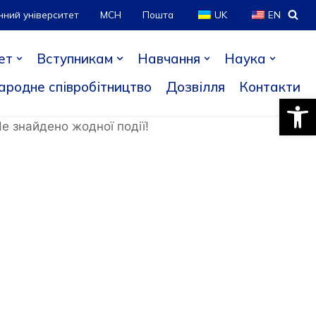
нний університет
МСН
Пошта
UK
EN
ет
Вступникам
Навчання
Наука
ародне співробітництво
Дозвілля
Контакти
Відкри
е знайдено жодної події!