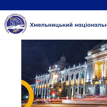
Перейти
до
Хмельницький національн
вмісту