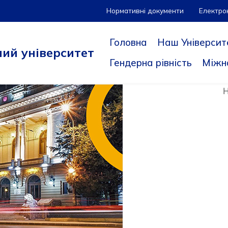
Нормативні документи
Електро
Головна
Наш Університ
ий університет
Гендерна рівність
Міжн
Н