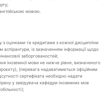
рту;
англійською мовою.
у з оцінками та кредитами з кожної дисципліни
ом аспірантури, із зазначенням інформації щодо
фінансової заборгованостей;
ння іноземної мови не нижче рівня, визначеного
проєкту), (перевага надаватиметься офіційним
сутності сертифіката необхідно надати
вірену у завідувача кафедри іноземних мов
більності);