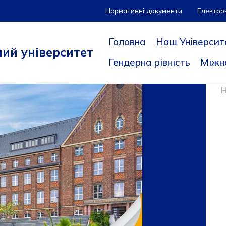
Нормативні документи
Електро
Головна
Наш Університ
ий університет
Гендерна рівність
Міжн
Н