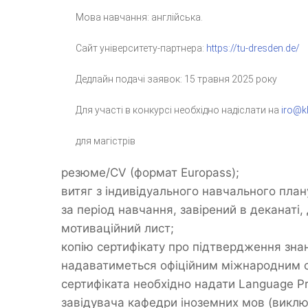
Мова навчання: англійська.
Сайт університету-партнера:
https://tu-dresden.de/
Дедлайн подачі заявок: 15 травня 2025 року
Для участі в конкурсі необхідно надіслати на
iro@k
для магістрів
резюме/CV (формат Europass);
витяг з індивідуального навчального план
за період навчання, завірений в деканаті, 
мотиваційний лист;
копію сертифікату про підтвердження знан
надаватиметься офіційним міжнародним се
сертифіката необхідно надати Language Pr
завідувача кафедри іноземних мов (виклю