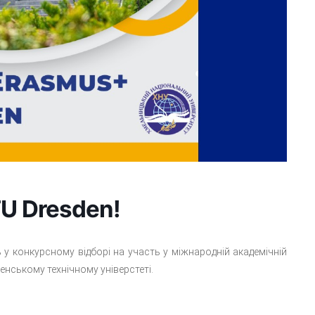
U Dresden!
 у конкурсному відборі на участь у міжнародній академічній
нському технічному універстеті.