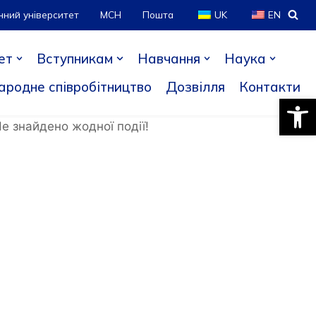
нний університет
МСН
Пошта
UK
EN
ет
Вступникам
Навчання
Наука
ародне співробітництво
Дозвілля
Контакти
Відкри
е знайдено жодної події!