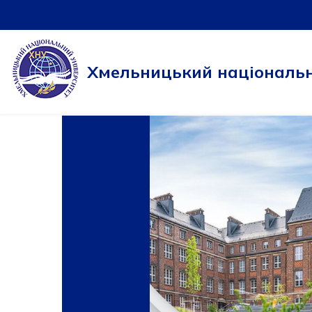
Перейти
до
Хмельницький національн
вмісту