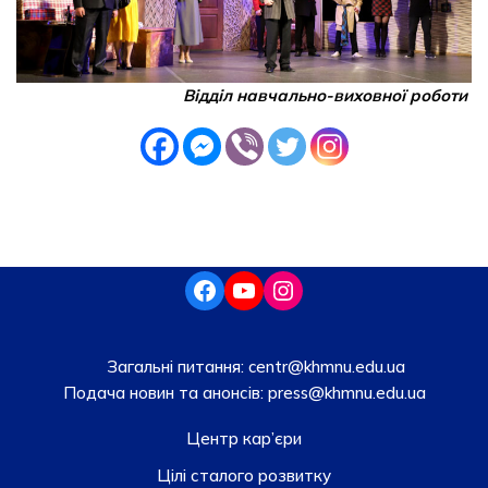
Відділ навчально-виховної роботи
Загальні питання:
centr@khmnu.edu.ua
Подача новин та анонсів:
press@khmnu.edu.ua
Центр кар’єри
Цілі сталого розвитку