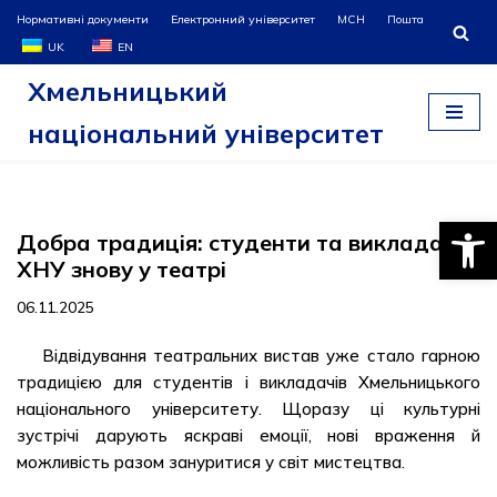
Нормативні документи
Електронний університет
МСН
Пошта
UK
EN
Перейти
Хмельницький
до
вмісту
національний університет
Відкри
Добра традиція: студенти та викладачі
ХНУ знову у театрі
06.11.2025
Відвідування театральних вистав уже стало гарною
традицією для студентів і викладачів Хмельницького
національного університету. Щоразу ці культурні
зустрічі дарують яскраві емоції, нові враження й
можливість разом зануритися у світ мистецтва.