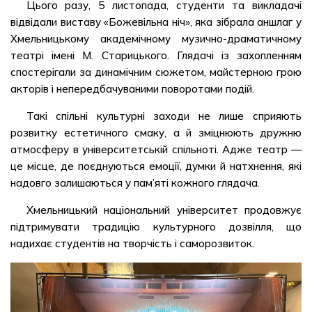
Цього разу, 5 листопада, студенти та викладачі
відвідали виставу «Божевільна ніч», яка зібрала аншлаг у
Хмельницькому академічному музично-драматичному
театрі імені М. Старицького. Глядачі із захопленням
спостерігали за динамічним сюжетом, майстерною грою
акторів і непередбачуваними поворотами подій.
Такі спільні культурні заходи не лише сприяють
розвитку естетичного смаку, а й зміцнюють дружню
атмосферу в університетській спільноті. Адже театр —
це місце, де поєднуються емоції, думки й натхнення, які
надовго залишаються у пам’яті кожного глядача.
Хмельницький національний університет продовжує
підтримувати традицію культурного дозвілля, що
надихає студентів на творчість і саморозвиток.