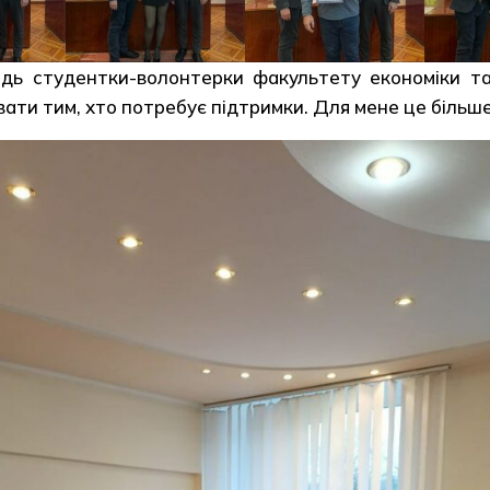
ь студентки-волонтерки факультету економіки та 
ати тим, хто потребує підтримки. Для мене це більше,