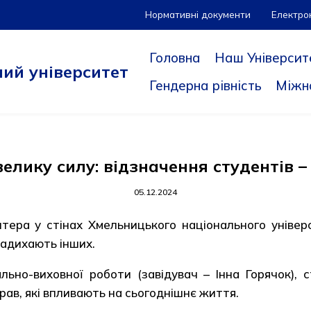
Нормативні документи
Електро
Головна
Наш Університ
ий університет
Гендерна рівність
Міжн
елику силу: відзначення студентів 
05.12.2024
тера у стінах Хмельницького національного універс
надихають інших.
ально-виховної роботи (завідувач – Інна Горячок)
рав, які впливають на сьогоднішнє життя.