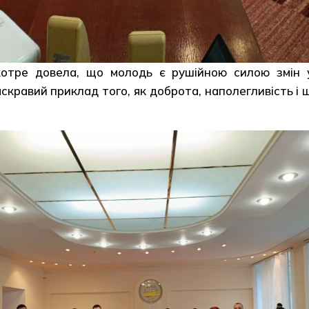
котре довела, що молодь є рушійною силою змін у
скравий приклад того, як доброта, наполегливість 