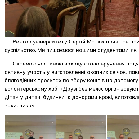
Ректор університету Сергій Матюх привітав пр
суспільство. Ми пишаємося нашими студентами, які 
Окремою частиною заходу стало вручення подяк 
активну участь у виготовленні окопних свічок, па
благодійних проєктах по збору коштів на допомогу 
волонтерському хабі «Друзі без меж», організовуют
дітям у дитячі будинки; є донорами крові, вигото
захисникам.