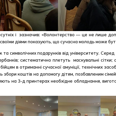
исутніх і зазначив: «Волонтерство — це не лише доп
своїми діями показують, що сучасна молодь може бути
та символічних подарунків від університету. Серед в
вербанків; систематично плетуть маскувальні сітки;
бійцям в отриманні сучасної амуніції, технічних засо
ь збори коштів на допомогу дітям, позбавленим сіме
вляють на 3-д принтерах необхідне обладнання, виг