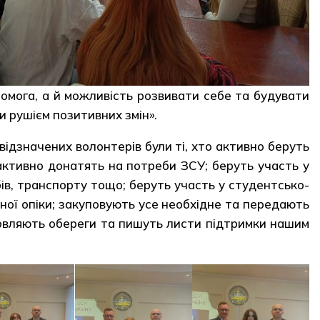
омога, а й можливість розвивати себе та будувати
 рушієм позитивних змін».
ідзначених волонтерів були ті, хто активно беруть
 активно донатять на потреби ЗСУ; беруть участь у
бів, транспорту тощо; беруть участь у студентсько-
йної опіки; закуповують усе необхідне та передають
отовляють обереги та пишуть листи підтримки нашим