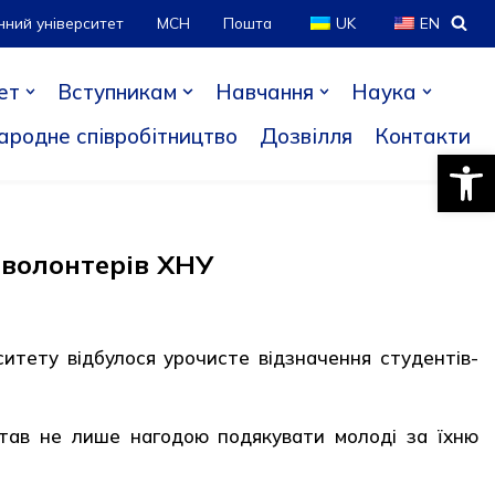
нний університет
МСН
Пошта
UK
EN
ет
Вступникам
Навчання
Наука
ародне співробітництво
Дозвілля
Контакти
Відкри
– волонтерів ХНУ
итету відбулося урочисте відзначення студентів-
, став не лише нагодою подякувати молоді за їхню