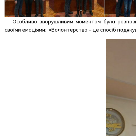
Особливо зворушливим моментом була розповід
своїми емоціями: «Волонтерство – це спосіб подякув