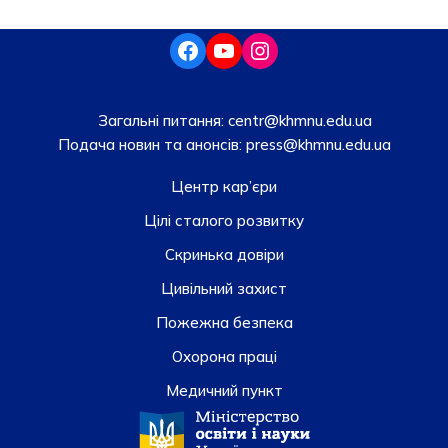
Загальні питання:
centr@khmnu.edu.ua
Подача новин та анонсів:
press@khmnu.edu.ua
Центр кар’єри
Цілі сталого розвитку
Скринька довiри
Цивільний захист
Пожежна безпека
Охорона праці
Медичний пункт