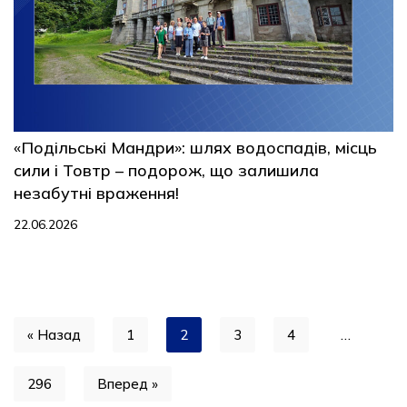
«Подільські Мандри»: шлях водоспадів, місць
сили і Товтр – подорож, що залишила
незабутні враження!
22.06.2026
« Назад
1
2
3
4
…
296
Вперед »