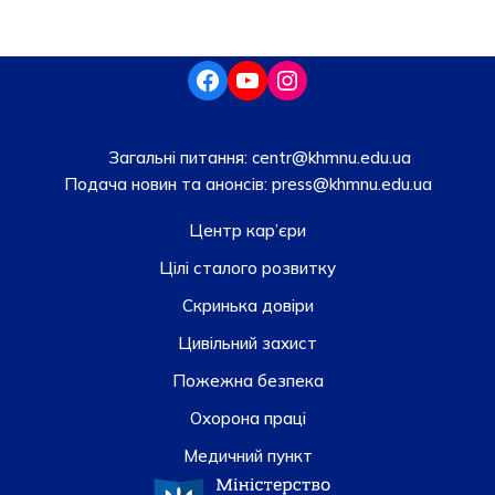
Загальні питання:
centr@khmnu.edu.ua
Подача новин та анонсів:
press@khmnu.edu.ua
Центр кар’єри
Цілі сталого розвитку
Скринька довiри
Цивільний захист
Пожежна безпека
Охорона праці
Медичний пункт