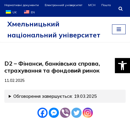
Нормативні документи
Електронний університет
МСН
Пошта
UK
EN
Перейти
Хмельницький
до
вмісту
національний університет
Відкри
D2 – Фінанси, банківська справа,
страхування та фондовий ринок
11.02.2025
Обговорення завершується:
19.03.2025