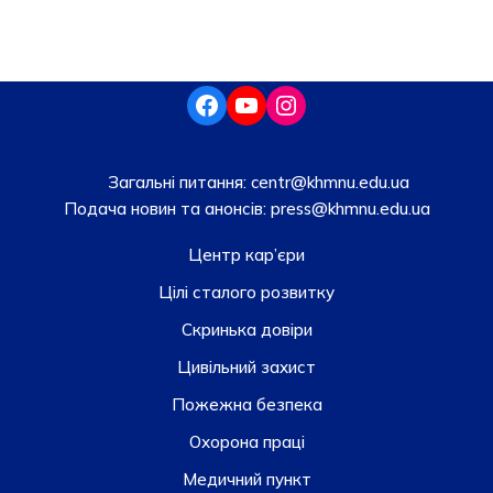
Загальні питання:
centr@khmnu.edu.ua
Подача новин та анонсів:
press@khmnu.edu.ua
Центр кар’єри
Цілі сталого розвитку
Скринька довiри
Цивільний захист
Пожежна безпека
Охорона праці
Медичний пункт