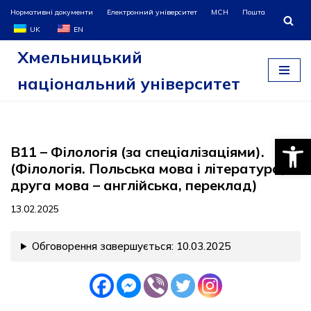
Нормативні документи
Електронний університет
МСН
Пошта
UK
EN
Перейти
Хмельницький
до
вмісту
національний університет
Відкри
В11 – Філологія (за спеціалізаціями).
(Філологія. Польська мова і література,
друга мова – англійська, переклад)
13.02.2025
Обговорення завершується: 10.03.2025