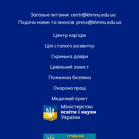
Загальні питання:
centr@khmnu.edu.ua
Подача новин та анонсів:
press@khmnu.edu.ua
Центр кар’єри
Цілі сталого розвитку
Скринька довiри
Цивільний захист
Пожежна безпека
Охорона праці
Медичний пункт