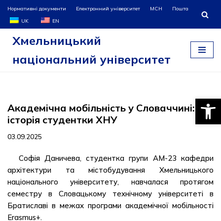
Нормативні документи
Електронний університет
МСН
Пошта
UK
EN
Перейти
Хмельницький
до
вмісту
національний університет
Відкри
Академічна мобільність у Словаччині:
історія студентки ХНУ
03.09.2025
Софія Даничева, студентка групи АМ-23 кафедри
архітектури та містобудування Хмельницького
національного університету, навчалася протягом
семестру в Словацькому технічному університеті в
Братиславі в межах програми академічної мобільності
Erasmus+.