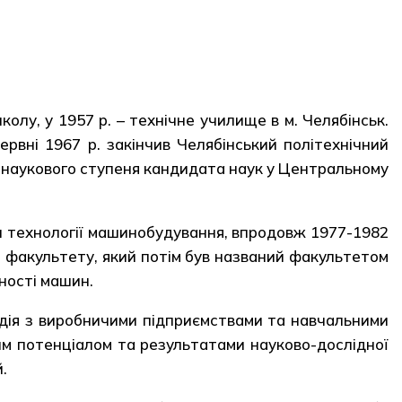
колу, у 1957 р. – технічне училище в м. Челябінськ.
ервні 1967 р. закінчив Челябінський політехнічний
тя наукового ступеня кандидата наук у Центральному
и технології машинобудування, впродовж 1977-1982
го факультету, який потім був названий факультетом
йності машин.
одія з виробничими підприємствами та навчальними
им потенціалом та результатами науково-дослідної
.