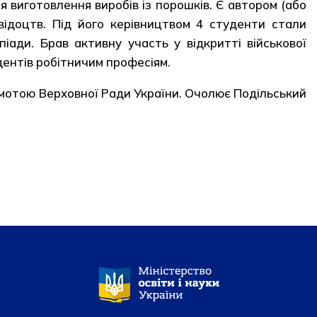
я виготовлення виробів із порошків. Є автором (або
відоцтв. Під його керівництвом 4 студенти стали
іади. Брав активну участь у відкритті військової
дентів робітничим професіям.
рамотою Верховної Ради України. Очолює Подільський