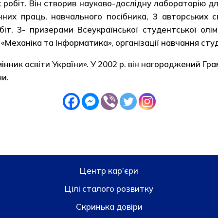
робіт. Він створив науково-дослідну лабораторію дл
чних праць, навчального посібника, 3 авторських с
іт, 3- призерами Всеукраїнської студентської олімп
Механіка та Інформатика», організації навчання сту
інник освіти України». У 2002 р. він нагороджений Г
ни.
Центр кар’єри
Цілі сталого розвитку
Скринька довiри