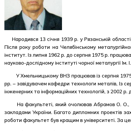
Народився 13 січня 1939 р. у Рязанській області
Після року роботи на Челябінському металургійном
інститут. Із липня 1962 р. до серпня 1975 р. прац
науково-дослідному інституті чорної металургії Ім. І.
У Хмельницькому ВНЗ працював із серпня 1975 
рр. – завідувачем кафедри технологи металів, Із с
інженерних та інформаційних технологій, з 2002 р. 
На факультеті, який очолював Абрамов О. О., 
закладами України. Багато дипломних проектів за
роботи факультет був кращим в університеті. За це