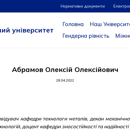
Нормативні документи
Електро
Головна
Наш Університ
ий університет
Гендерна рівність
Міжн
Абрамов Олексій Олексійович
28.04.2022
, завідувач кафедри технологи металів, декан механіч
хнологій, доцент кафедри зносостійкості та надійност