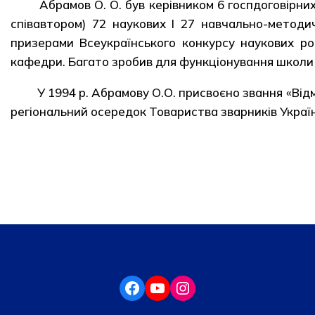
Абрамов О. О. був керівником 6 госпдоговірних 
співавтором) 72 наукових І 27 навчально-методи
призерами Всеукраїнського конкурсу наукових роб
кафедри. Багато зробив для функціонування школи «
У 1994 р. Абрамову О.О. присвоєно звання «Відм
регіональний осередок Товариства зварників Украї