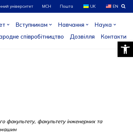
нний університет
МСН
Пошта
UK
EN
ет
Вступникам
Навчання
Наука
ародне співробітництво
Дозвілля
Контакти
Відкри
ного факультету, факультету інженерних та
і машин