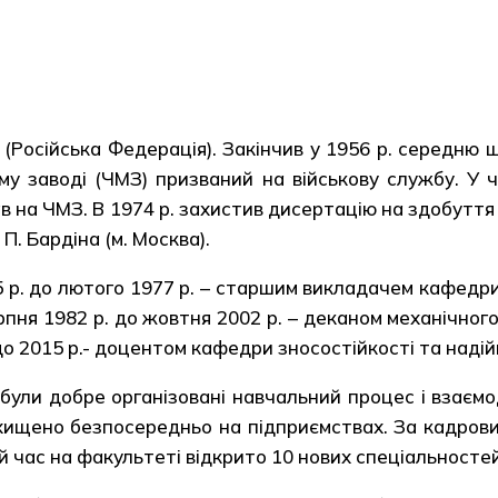
 (Російська Федерація). Закінчив у 1956 р. середню ш
у заводі (ЧМЗ) призваний на військову службу. У ч
ював на ЧМЗ. В 1974 р. захистив дисертацію на здобут
 П. Бардіна (м. Москва).
р. до лютого 1977 р. – старшим викладачем кафедр
ерпня 1982 р. до жовтня 2002 р. – деканом механічно
до 2015 р.- доцентом кафедри зносостійкості та наді
були добре організовані навчальний процес і взаєм
хищено безпосередньо на підприємствах. За кадров
й час на факультеті відкрито 10 нових спеціальностей