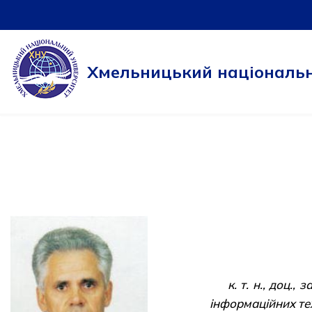
Перейти
до
Хмельницький національн
вмісту
к. т. н., доц.
інформаційних те