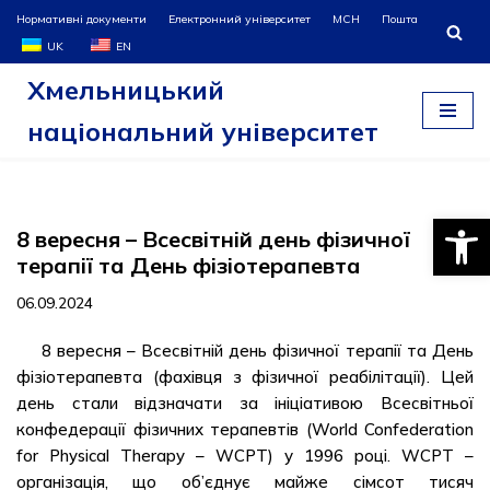
Нормативні документи
Електронний університет
МСН
Пошта
UK
EN
Перейти
Хмельницький
до
вмісту
національний університет
Відкри
8 вересня – Всесвітній день фізичної
терапії та День фізіотерапевта
06.09.2024
8 вересня – Всесвітній день фізичної терапії та День
фізіотерапевта (фахівця з фізичної реабілітації). Цей
день стали відзначати за ініціативою Всесвітньої
конфедерації фізичних терапевтів (World Confederation
for Physical Therapy – WCPT) у 1996 році. WCPT –
організація, що об’єднує майже сімсот тисяч