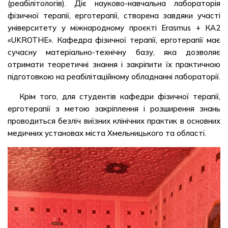
(реабілітологів). Діє науково-навчальна лабораторія
фізичної терапії, ерготерапії, створена завдяки участі
університету у міжнародному проєкті Erasmus + КА2
«UKROTHE». Кафедра фізичної терапії, ерготерапії має
сучасну матеріально-технічну базу, яка дозволяє
отримати теоретичні знання і закріпити їх практичною
підготовкою на реабілітаційному обладнанні лабораторії.
Крім того, для студентів кафедри фізичної терапії,
ерготерапії з метою закріплення і розширення знань
проводиться безліч виїзних клінічних практик в основних
медичних установах міста Хмельницького та області.