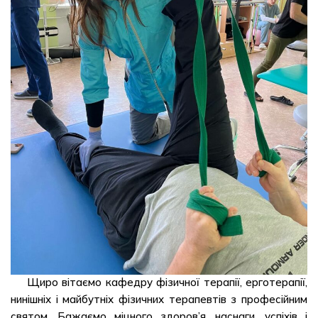
Щиро вітаємо кафедру фізичної терапії, ерготерапії,
нинішніх і майбутніх фізичних терапевтів з професійним
святом. Бажаємо міцного здоров’я, наснаги, успіхів і