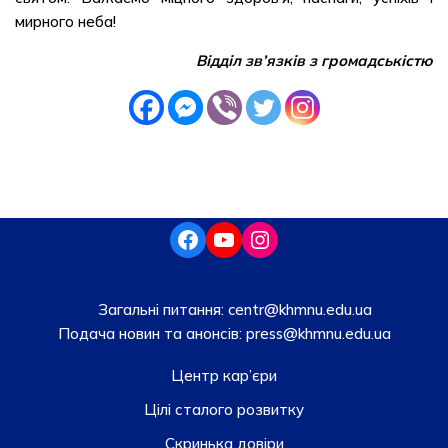
мирного неба!
Відділ зв’язків з громадськістю
Загальні питання:
centr@khmnu.edu.ua
Подача новин та анонсів:
press@khmnu.edu.ua
Центр кар’єри
Цілі сталого розвитку
Скринька довiри