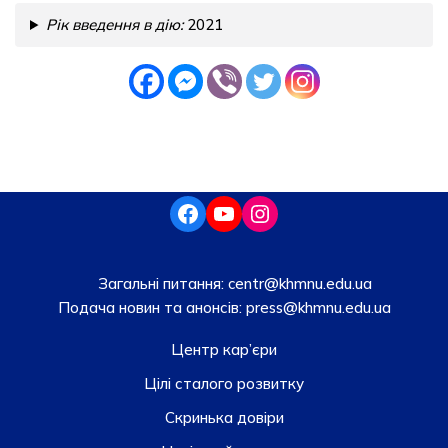
Рік введення в дію:
2021
Загальні питання:
centr@khmnu.edu.ua
Подача новин та анонсів:
press@khmnu.edu.ua
Центр кар’єри
Цілі сталого розвитку
Скринька довiри