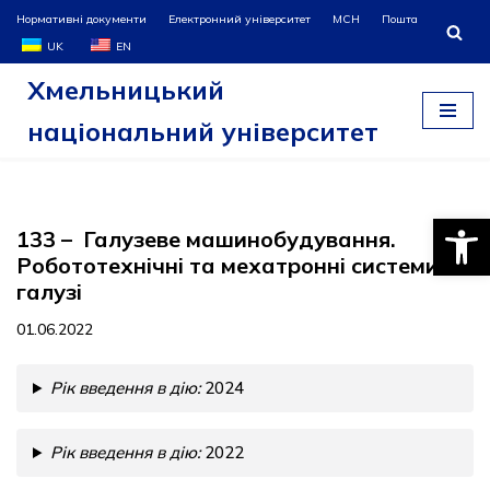
Нормативні документи
Електронний університет
МСН
Пошта
UK
EN
Перейти
Хмельницький
до
вмісту
національний університет
Відкри
133 – Галузеве машинобудування.
Робототехнічні та мехатронні системи
галузі
01.06.2022
Рік введення в дію:
2024
Рік введення в дію:
2022