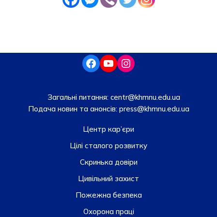
Загальні питання:
centr@khmnu.edu.ua
Подача новин та анонсів:
press@khmnu.edu.ua
Центр кар’єри
Цілі сталого розвитку
Скринька довiри
Цивільний захист
Пожежна безпека
Охорона праці