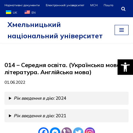
Нормативні документи
Електронний університет
МСН
Пошта
UK
EN
Перейти
Хмельницький
до
вмісту
національний університет
Відкри
014 – Середня освіта. (Українська мова і
література. Англiйська мова)
01.06.2022
Рік введення в дію:
2024
Рік введення в дію:
2021