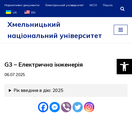
Нормативні документи
Електронний університет
МСН
Пошта
UK
EN
Перейти
Хмельницький
до
вмісту
національний університет
Відкри
G3 – Електрична інженерія
06.07.2025
Рік введння в дію: 2025