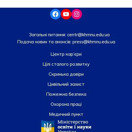
Загальні питання:
centr@khmnu.edu.ua
Подача новин та анонсів:
press@khmnu.edu.ua
Центр кар’єри
Цілі сталого розвитку
Скринька довiри
Цивільний захист
Пожежна безпека
Охорона праці
Медичний пункт