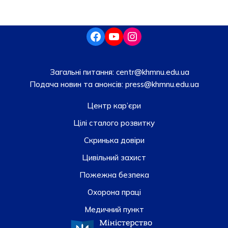
Загальні питання:
centr@khmnu.edu.ua
Подача новин та анонсів:
press@khmnu.edu.ua
Центр кар’єри
Цілі сталого розвитку
Скринька довiри
Цивільний захист
Пожежна безпека
Охорона праці
Медичний пункт