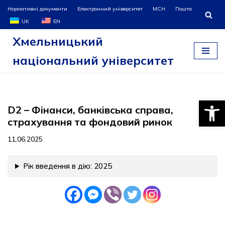
Нормативні документи
Електронний університет
МСН
Пошта
UK
EN
Перейти
Хмельницький
до
вмісту
національний університет
Відкри
D2 – Фінанси, банківська справа,
страхування та фондовий ринок
11.06.2025
Рік введення в дію: 2025