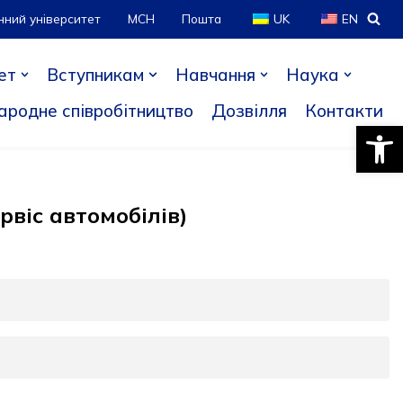
нний університет
МСН
Пошта
UK
EN
ет
Вступникам
Навчання
Наука
ародне співробітництво
Дозвілля
Контакти
Відкри
рвіс автомобілів)