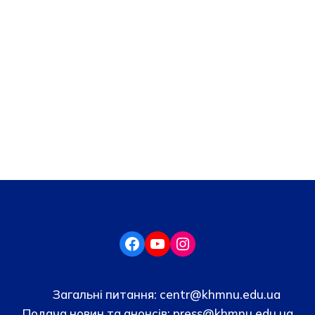
Загальні питання:
centr@khmnu.edu.ua
Подача новин та анонсів:
press@khmnu.edu.ua