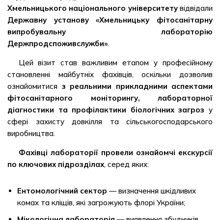
Хмельницького національного університету
відвідали
Державну установу «Хмельницьку фітосанітарну
випробувальну лабораторію
Держпродспоживслужби»
.
Цей візит став важливим етапом у професійному
становленні майбутніх фахівців, оскільки дозволив
ознайомитися
з реальними прикладними аспектами
фітосанітарного моніторингу, лабораторної
діагностики та профілактики біологічних загроз
у
сфері захисту довкілля та сільськогосподарського
виробництва.
Фахівці лабораторії провели ознайомчі екскурсії
по ключових підрозділах
, серед яких:
Ентомологічний сектор
— визначення шкідливих
комах та кліщів, які загрожують флорі України;
Мікологічна лабораторія
— виявлення збудників