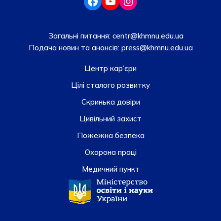
Загальні питання:
centr@khmnu.edu.ua
Подача новин та анонсів:
press@khmnu.edu.ua
Центр кар’єри
Цілі сталого розвитку
Скринька довiри
Цивільний захист
Пожежна безпека
Охорона праці
Медичний пункт