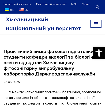
Нормативні документи
Електронний університет
МСН
Пошта
UK
EN
Перейти
Хмельницький
до
вмісту
національний університет
Відкри
Практичний вимір фахової підготовки:
студенти кафедри екології та біологічної
освіти відвідали Хмельницьку
фітосанітарну випробувальну
лабораторію Держпродспоживслужби
28.05.2025
У межах навчальних практик – ботанічної, зоологічної,
загальноекологічної та ландшафтно-екологічної –
студенти кафедри екології та біологічної освіти