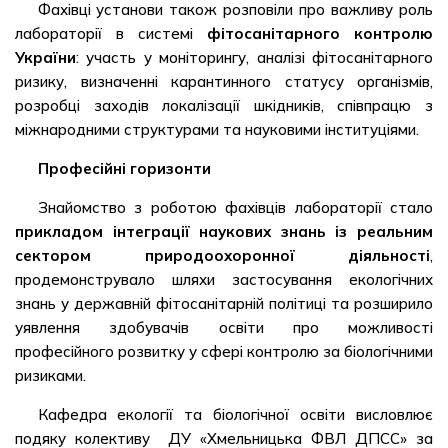
Фахівці установи також розповіли про важливу роль
лабораторії в системі
фітосанітарного контролю
України
: участь у моніторингу, аналізі фітосанітарного
ризику, визначенні карантинного статусу організмів,
розробці заходів локалізації шкідників, співпрацю з
міжнародними структурами та науковими інституціями.
Професійні горизонти
Знайомство з роботою фахівців лабораторії стало
прикладом інтеграції наукових знань із реальним
сектором природоохоронної діяльності
,
продемонструвало шляхи застосування екологічних
знань у державній фітосанітарній політиці та розширило
уявлення здобувачів освіти про можливості
професійного розвитку у сфері контролю за біологічними
ризиками.
Кафедра екології та біологічної освіти висловлює
подяку колективу ДУ «Хмельницька ФВЛ ДПСС» за